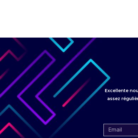
Excellente nou
assez réguliè