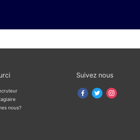
rci
Suivez nous
ecruteur
agiaire
mes nous?